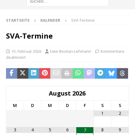
STARTSEITE
KALENDER
SVA-Termine
SVA-Termine
15. Februar 2026
Uwe Bestian-Lehmann
Kommentare
deaktiviert
August
2026
M
D
M
D
F
S
S
1
2
3
4
5
6
8
9
7