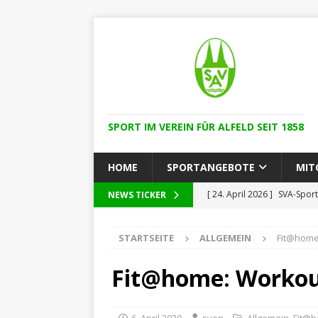
SPORT IM VEREIN FÜR ALFELD SEIT 1858
HOME
SPORTANGEBOTE
MIT
[ 24. April 2026 ]
SVA-Sport
NEWS TICKER
ALLGEMEIN
STARTSEITE
ALLGEMEIN
Fit@home
[ 24. April 2026 ]
Volksbank
ALLGEMEIN
Fit@home: Workout
[ 25. Februar 2026 ]
SVA be
[ 15. November 2025 ]
Neu
6. April 2020
sven
Allgemein
,
Fit@