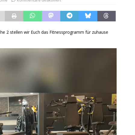
einsam im Gedenken
ALLGEMEIN
ng langjähriger SV Alfeld-Mitglieder
ALLGEMEIN
858
ALLGEMEIN
 2 stellen wir Euch das Fitnessprogramm für zuhause
ehrt erfolgreiche Nachwuchssportler
ALLGEMEIN
tion „Scheine für Vereine“ ist wieder da!
ALLGEMEIN
Grillparty? Feier geplant?
ALLGEMEIN
reiche „Wiederholungstäter“
ALLGEMEIN
en bejubeln drei Podestplätze
ALLGEMEIN
ortlerehrung der Stadt stark vertreten
ALLGEMEIN
einsam im Gedenken
ALLGEMEIN
nversammlung 2026
ALLGEMEIN