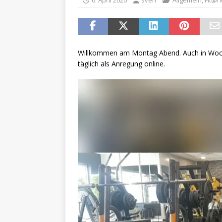
[ 14. Dezember 2025 ]
Gem
[ 14. Dezember 2025 ]
Ehru
[ 31. Oktober 2025 ]
SVA1
Willkommen am Montag Abend. Auch in Woche
täglich als Anregung online.
[ 25. Juni 2025 ]
SV Alfeld 
[ 10. Mai 2025 ]
Die REWE Ak
[ 15. März 2025 ]
Tennis & 
[ 9. Mai 2025 ]
Viele erfolg
[ 3. März 2025 ]
SVA-Mädch
[ 3. März 2025 ]
SVA bei Sp
[ 28. November 2024 ]
Gem
[ 6. Juni 2026 ]
Delegierte